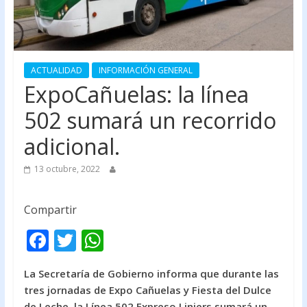
ACTUALIDAD
INFORMACIÓN GENERAL
ExpoCañuelas: la línea
502 sumará un recorrido
adicional.
13 octubre, 2022
Compartir
F
T
W
ac
w
h
La Secretaría de Gobierno informa que durante las
e
itt
at
tres jornadas de Expo Cañuelas y Fiesta del Dulce
b
er
s
de Leche, la Línea 502 Expreso Liniers sumará un