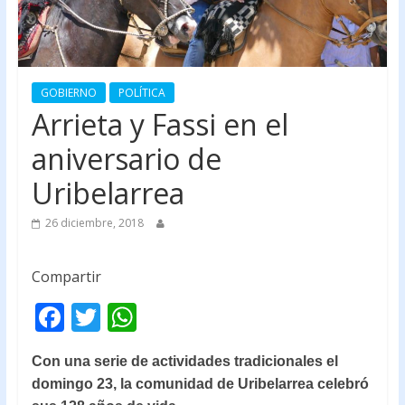
GOBIERNO
POLÍTICA
Arrieta y Fassi en el
aniversario de
Uribelarrea
26 diciembre, 2018
Compartir
F
T
W
ac
w
h
Con una serie de actividades tradicionales el
e
itt
at
domingo 23, la comunidad de Uribelarrea celebró
b
er
s