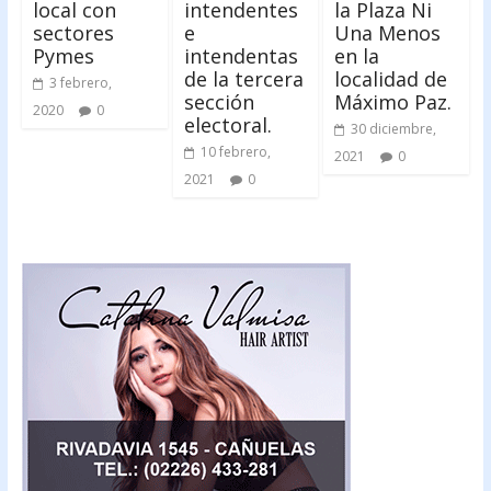
local con
intendentes
la Plaza Ni
sectores
e
Una Menos
Pymes
intendentas
en la
de la tercera
localidad de
3 febrero,
sección
Máximo Paz.
2020
0
electoral.
30 diciembre,
10 febrero,
2021
0
2021
0