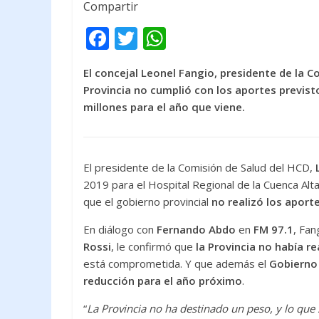
Compartir
F
T
W
ac
w
h
El concejal Leonel Fangio, presidente de la 
e
itt
at
Provincia no cumplió con los aportes previst
b
er
s
millones para el año que viene.
o
A
o
p
k
p
El presidente de la Comisión de Salud del HCD,
2019 para el Hospital Regional de la Cuenca Alt
que el gobierno provincial
no realizó los apor
En diálogo con
Fernando Abdo
en
FM 97.1
, Fan
Rossi
, le confirmó que
la Provincia no había r
está comprometida. Y que además el
Gobierno
reducción para el año próximo
.
“
La Provincia no ha destinado un peso, y lo qu