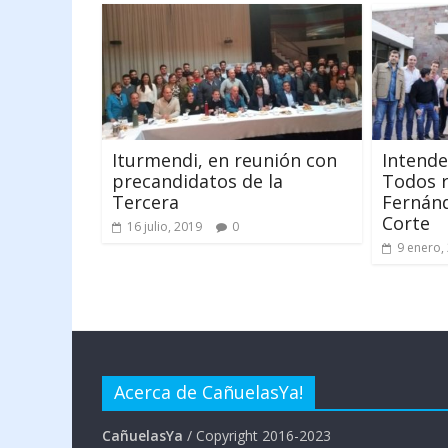
Iturmendi, en reunión con
Intende
precandidatos de la
Todos r
Tercera
Fernánde
Corte
16 julio, 2019
0
9 enero,
Acerca de CañuelasYa!
CañuelasYa
/ Copyright 2016-2023