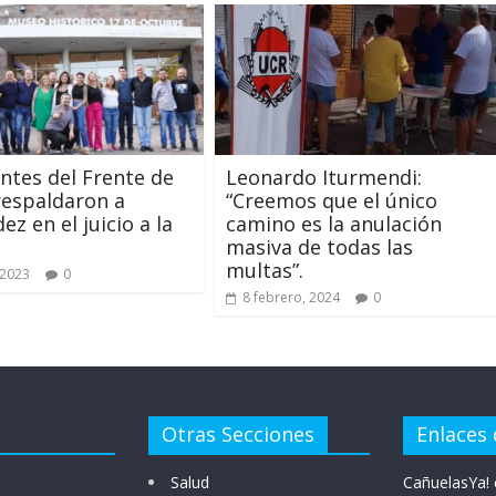
ntes del Frente de
Leonardo Iturmendi:
espaldaron a
“Creemos que el único
z en el juicio a la
camino es la anulación
masiva de todas las
multas”.
 2023
0
8 febrero, 2024
0
Otras Secciones
Enlaces 
Salud
CañuelasYa! 