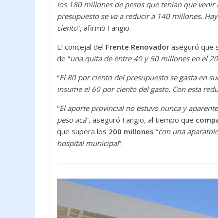
los 180 millones de pesos que tenían que venir n
presupuesto se va a reducir a 140 millones. Ha
ciento
”, afirmó Fangio.
El concejal del
Frente Renovador
aseguró que si
de “
una quita de entre 40 y 50 millones en el 2
“
El 80 por ciento del presupuesto se gasta en 
insume el 60 por ciento del gasto. Con esta red
“
El aporte provincial no estuvo nunca y aparente
peso acá
”, aseguró Fangio, al tiempo que
compar
que supera los
200 millones
“
con una aparatolo
hospital municipal
”.