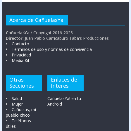
Acerca de CañuelasYa!
CañuelasYa
/ Copyright 2016-2023
Director:
Juan Pablo Carricaburo Taba's Producciones
Contacto
Términos de uso y normas de convivencia
Privacidad
Media Kit
Otras
Enlaces de
Secciones
Interes
Salud
CañuelasYa! en tu
Mujer
Android
Cañuelas, mi
pueblo chico
Teléfonos
útiles