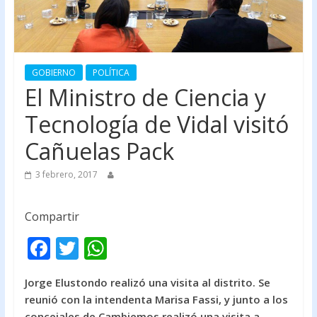
GOBIERNO
POLÍTICA
El Ministro de Ciencia y
Tecnología de Vidal visitó
Cañuelas Pack
3 febrero, 2017
Compartir
F
T
W
ac
w
h
Jorge Elustondo realizó una visita al distrito. Se
e
itt
at
reunió con la intendenta Marisa Fassi, y junto a los
b
er
s
concejales de Cambiemos realizó una visita a