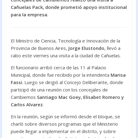
o
A
Cañuelas Pack, donde prometió apoyo institucional
para la empresa.
o
p
k
p
El Ministro de Ciencia, Tecnología e Innovación de la
Provincia de Buenos Aires,
Jorge Elustondo
, llevó a
cabo este viernes una visita a la ciudad de Cañuelas.
El funcionario arribó cerca de las 11 al Palacio
Municipal, donde fue recibido por la intendenta
Marisa
Fassi
. Luego se dirigió al Concejo Deliberante, donde
participó de una reunión con los concejales de
Cambiemos
Santiago Mac Goey, Elisabet Romero y
Carlos Alvarez
.
En la reunión, según se informó desde el bloque, se
charló sobre diversos programas que el Ministerio
puede llegar a implementar en el distrito, y sobre