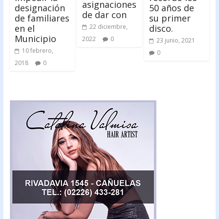
asignaciones
designación
50 años de
de dar con
de familiares
su primer
en el
disco.
22 diciembre,
Municipio
2022
0
23 junio, 2021
10 febrero,
0
2018
0