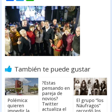
ac
w
h
e
itt
at
b
er
s
o
A
o
p
k
p
También te puede gustar
?Estas
pensando en
pareja de
novios?
Polémica:
El grupo “los
Twitter
quieren
Náufragos”
actualiza el
impedir la
recordó los