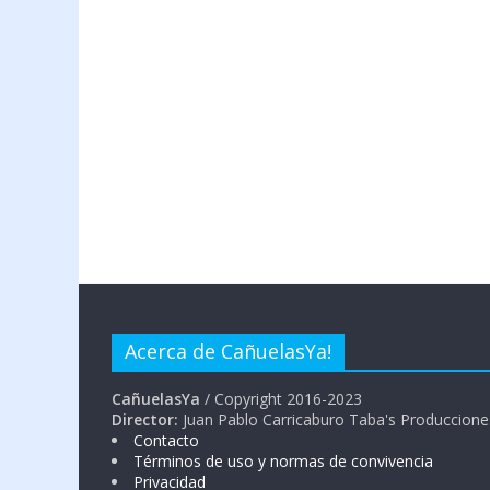
Acerca de CañuelasYa!
CañuelasYa
/ Copyright 2016-2023
Director:
Juan Pablo Carricaburo Taba's Produccione
Contacto
Términos de uso y normas de convivencia
Privacidad