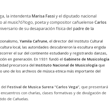
ga, la intendenta
Marisa Fassi
y el diputado nacional
 al music?ó?logo, poeta y compositor cañuelense
Carlos
versario de su desaparación física del
padre de la
cionalismo,
Yamila Cafrune
, el director del Instituto Cultural
cultura local, las autoridades descubrieron la escultura erigida
ecorrer el sur del continente estudiando y registrando danzas,
ción en generación. E
n 1931 fundó el
Gabinete de Musicología
ntidad precursora del
Instituto Nacional de Musicología
que
o uno de los archivos de música etnica más importante del
n del
Festival de Musica Surera “Carlos Vega”
, que presentará
encuentros con charlas, clases formativas y de divulgación de
tido de Cañuelas.