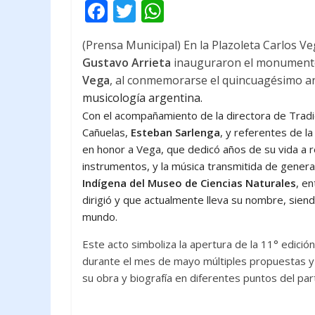
F
T
W
ac
w
h
(Prensa Municipal) En la Plazoleta Carlos Ve
e
itt
at
Gustavo Arrieta
inauguraron el monumento
b
er
s
Vega
, al conmemorarse el quincuagésimo ani
o
A
musicología argentina.
Con el acompañamiento de la directora de Tradi
o
p
Cañuelas
,
Esteban Sarlenga
,
y
referentes de la 
k
p
en honor a Vega,
que dedicó años de su vida a r
instrumentos, y la música transmitida de genera
Indígena del Museo de Ciencias Naturales
, e
dirigió y que a
ctualmente lleva su nombre, siend
mundo.
Este acto simboliza la apertura de la 11° edició
durante el mes de mayo múltiples propuestas y 
su obra y biografía en diferentes puntos del par