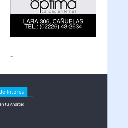
...
de Interes
en tu Android