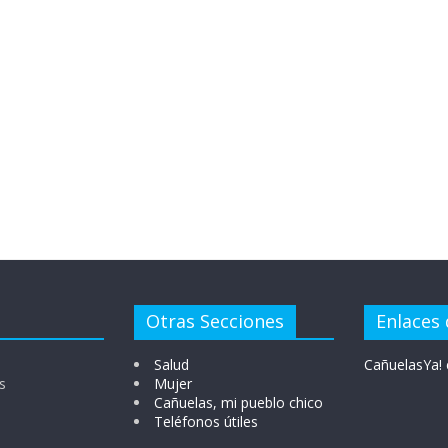
Otras Secciones
Enlaces 
Salud
CañuelasYa! 
s
Mujer
Cañuelas, mi pueblo chico
Teléfonos útiles