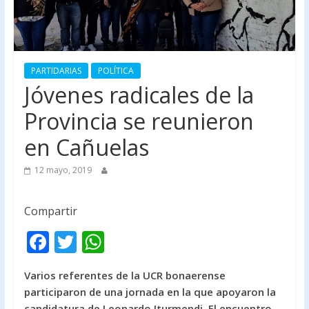
PARTIDARIAS
POLÍTICA
Jóvenes radicales de la
Provincia se reunieron
en Cañuelas
12 mayo, 2019
Compartir
F
T
W
ac
w
h
Varios referentes de la UCR bonaerense
e
itt
at
participaron de una jornada en la que apoyaron la
b
er
s
candidatura de Leonardo Iturmendi. El encuentro