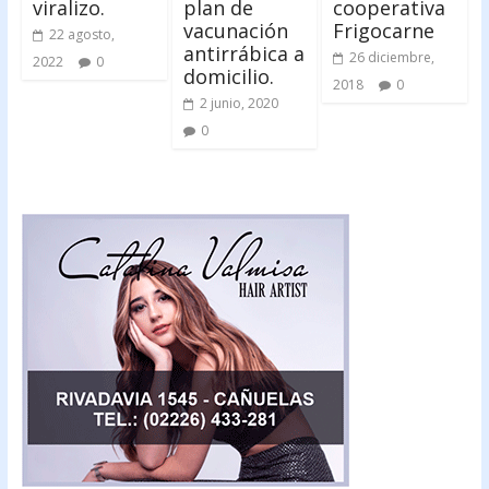
viralizo.
plan de
cooperativa
vacunación
Frigocarne
22 agosto,
antirrábica a
26 diciembre,
2022
0
domicilio.
2018
0
2 junio, 2020
0