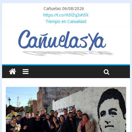
Cañuelas 06/08/2026
https://t.co/H3IZq2vh5X
Tiempo en Canuelast