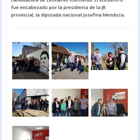
o
A
fue encabezado por la presidenta de la JR
provincial, la diputada nacional Josefina Mendoza.
o
p
k
p