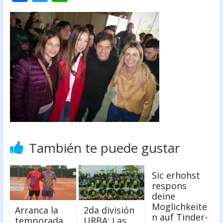
ac
w
h
e
itt
at
b
er
s
o
A
o
p
k
p
También te puede gustar
Sic erhohst
respons
deine
Moglichkeite
Arranca la
2da división
n auf Tinder-
temporada
URBA: Las