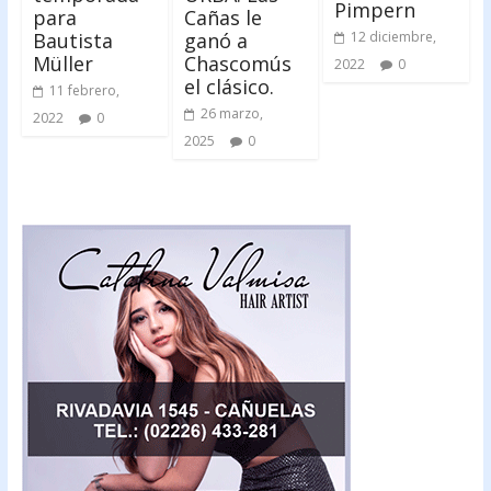
Pimpern
para
Cañas le
Bautista
ganó a
12 diciembre,
Müller
Chascomús
2022
0
el clásico.
11 febrero,
26 marzo,
2022
0
2025
0