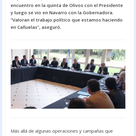
e
itt
at
encuentro en la quinta de Olivos con el Presidente
b
er
s
y luego se vio en Navarro con la Gobernadora.
o
A
“Valoran el trabajo político que estamos haciendo
en Cañuelas”, aseguró.
o
p
k
p
Más allá de algunas operaciones y campañas que