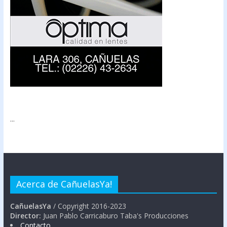
...
Acerca de CañuelasYa!
CañuelasYa
/ Copyright 2016-2023
Director:
Juan Pablo Carricaburo Taba's Producciones
Contacto