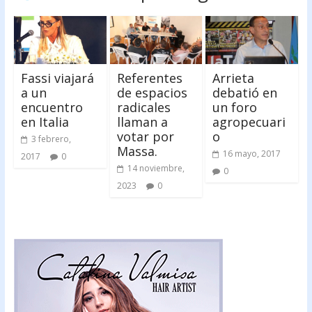
Fassi viajará
Referentes
Arrieta
a un
de espacios
debatió en
encuentro
radicales
un foro
en Italia
llaman a
agropecuari
votar por
o
3 febrero,
Massa.
16 mayo, 2017
2017
0
14 noviembre,
0
2023
0