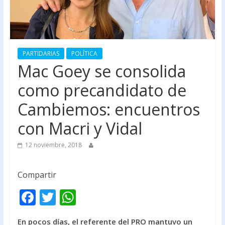
PARTIDARIAS
POLÍTICA
Mac Goey se consolida
como precandidato de
Cambiemos: encuentros
con Macri y Vidal
12 noviembre, 2018
Compartir
F
T
W
ac
w
h
En pocos días, el referente del PRO mantuvo un