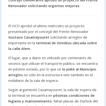
Concejo Deliberante aprobó un proyecto del Frente
o
p
Renovador solicitando urgentes mejoras.
k
p
El HCD aprobó el último miércoles un proyecto
presentado por el concejal del Frente Renovador
Gustavo Casamayouret
solicitando arreglos de
importante en la
terminal de ómnibus ubicada sobre
la calle Alem
.
El lugar, que a diario es utilizado por centenares de
vecinos que utilizan el transporte público, se encuentra
en pésimo estado, por lo que se
le pidió al Municipio
arreglos
no sólo en la estructura sino también en el
mobiliario de la sala de espera.
Según argumentó Casamayouret, la sala de espera de
la terminal se encuentra en
pésimas condiciones de
higiene y mantenimiento
: faltan placas de Durlock del