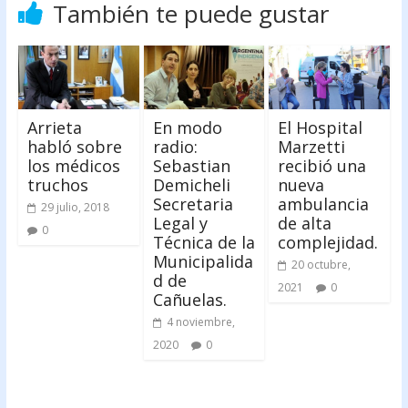
También te puede gustar
Arrieta
En modo
El Hospital
habló sobre
radio:
Marzetti
los médicos
Sebastian
recibió una
truchos
Demicheli
nueva
Secretaria
ambulancia
29 julio, 2018
Legal y
de alta
0
Técnica de la
complejidad.
Municipalida
20 octubre,
d de
2021
0
Cañuelas.
4 noviembre,
2020
0