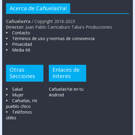
Acerca de CañuelasYa!
CañuelasYa
/ Copyright 2016-2023
Director:
Juan Pablo Carricaburo Taba's Producciones
Contacto
Términos de uso y normas de convivencia
Privacidad
Media Kit
Otras
Enlaces de
Secciones
Interes
Salud
CañuelasYa! en tu
Mujer
Android
Cañuelas, mi
pueblo chico
Teléfonos
útiles