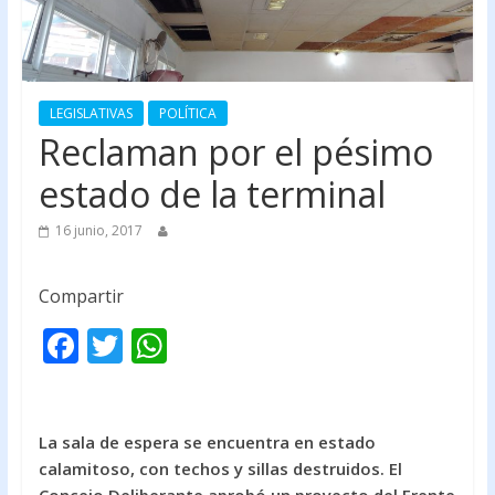
LEGISLATIVAS
POLÍTICA
Reclaman por el pésimo
estado de la terminal
16 junio, 2017
Compartir
F
T
W
ac
w
h
e
itt
at
b
er
s
La sala de espera se encuentra en estado
calamitoso, con techos y sillas destruidos. El
o
A