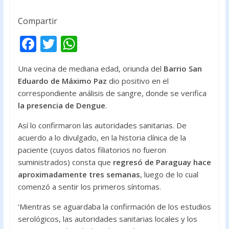
Compartir
F
T
W
ac
w
h
Una vecina de mediana edad, oriunda del
Barrio San
e
itt
at
Eduardo de Máximo Paz
dio positivo en el
b
er
s
correspondiente análisis de sangre, donde se verifica
o
A
la presencia de Dengue
.
o
p
Así lo confirmaron las autoridades sanitarias. De
k
p
acuerdo a lo divulgado, en la historia clínica de la
paciente (cuyos datos filiatorios no fueron
suministrados) consta que
regresó de Paraguay hace
aproximadamente tres semanas
, luego de lo cual
comenzó a sentir los primeros síntomas.
‘Mientras se aguardaba la confirmación de los estudios
serológicos, las autoridades sanitarias locales y los