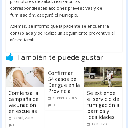
promotores de salud, realizaron las
correspondientes acciones preventivas y de
fumigación
‘, aseguró el Municipio.
Además, se informó que la paciente
se encuentra
controlada
y se realiza un seguimiento preventivo al
núcleo famili
También te puede gustar
Confirman
54 casos de
Dengue en la
Provincia
Comienza la
Se extiende
campaña de
el servicio de
30 enero, 2016
vacunación
fumigación a
0
en escuelas
barrios y
localidades.
9 abril, 2016
17 marzo,
0