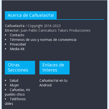
Acerca de CañuelasYa!
CañuelasYa
/ Copyright 2016-2023
Director:
Juan Pablo Carricaburo Taba's Producciones
Contacto
Términos de uso y normas de convivencia
Privacidad
Media Kit
Otras
Enlaces de
Secciones
Interes
Salud
CañuelasYa! en tu
Mujer
Android
Cañuelas, mi
pueblo chico
Teléfonos
útiles