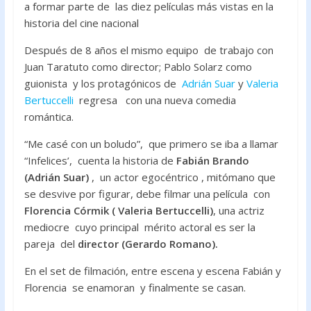
a formar parte de las diez películas más vistas en la
o
p
historia del cine nacional
k
p
Después de 8 años el mismo equipo de trabajo con
Juan Taratuto como director; Pablo Solarz como
guionista y los protagónicos de
Adrián Suar
y
Valeria
Bertuccelli
regresa con una nueva comedia
romántica.
“Me casé con un boludo”, que primero se iba a llamar
“Infelices’, cuenta la historia de
Fabián Brando
(Adrián Suar)
, un actor egocéntrico , mitómano que
se desvive por figurar, debe filmar una película con
Florencia Córmik ( Valeria Bertuccelli)
, una actriz
mediocre cuyo principal mérito actoral es ser la
pareja del
director (Gerardo Romano).
En el set de filmación, entre escena y escena Fabián y
Florencia se enamoran y finalmente se casan.