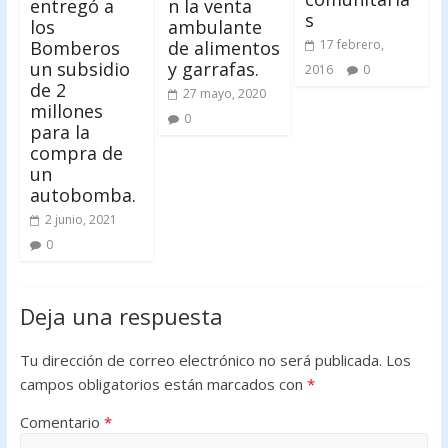
entregó a
n la venta
s
los
ambulante
Bomberos
de alimentos
17 febrero,
un subsidio
y garrafas.
2016
0
de 2
27 mayo, 2020
millones
0
para la
compra de
un
autobomba.
2 junio, 2021
0
Deja una respuesta
Tu dirección de correo electrónico no será publicada.
Los
campos obligatorios están marcados con
*
Comentario
*