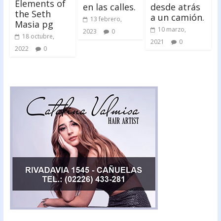
Elements of
en las calles.
desde atrás
the Seth
a un camión.
13 febrero,
Masia pg
10 marzo,
2023
0
18 octubre,
2021
0
2022
0