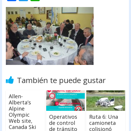
ac
w
h
e
itt
at
b
er
s
o
A
o
p
k
p
También te puede gustar
Allen-
Alberta’s
Alpine
Olympic
Operativos
Ruta 6: Una
Web site,
de control
camioneta
Canada Ski
de tránsito
colisionó