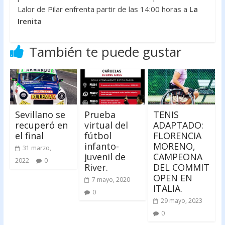
Lalor de Pilar enfrenta partir de las 14:00 horas a
La
Irenita
También te puede gustar
Sevillano se
Prueba
TENIS
recuperó en
virtual del
ADAPTADO:
el final
fútbol
FLORENCIA
infanto-
MORENO,
31 marzo,
juvenil de
CAMPEONA
2022
0
River.
DEL COMMIT
OPEN EN
7 mayo, 2020
ITALIA.
0
29 mayo, 2023
0