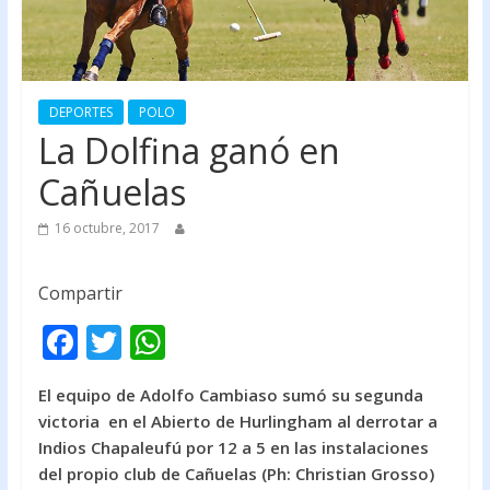
DEPORTES
POLO
La Dolfina ganó en
Cañuelas
16 octubre, 2017
Compartir
F
T
W
ac
w
h
El equipo de Adolfo Cambiaso sumó su segunda
e
itt
at
victoria en el Abierto de Hurlingham al derrotar a
b
er
s
Indios Chapaleufú por 12 a 5 en las instalaciones
o
A
del propio club de Cañuelas (Ph: Christian Grosso)