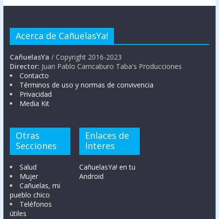
Acerca de CañuelasYa!
CañuelasYa
/ Copyright 2016-2023
Director:
Juan Pablo Carricaburo Taba's Producciones
Contacto
Términos de uso y normas de convivencia
Privacidad
Media Kit
Otras
Enlaces de
Secciones
Interes
Salud
CañuelasYa! en tu
Mujer
Android
Cañuelas, mi
pueblo chico
Teléfonos
útiles