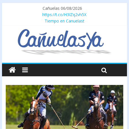
Cañuelas 06/08/2026
https://t.co/H3IZq2vh5X
Tiempo en Canuelast