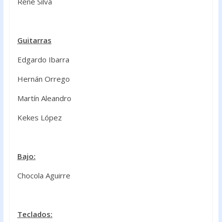
René Silva
Guitarras
Edgardo Ibarra
Hernán Orrego
Martín Aleandro
Kekes López
Bajo:
Chocola Aguirre
Teclados: