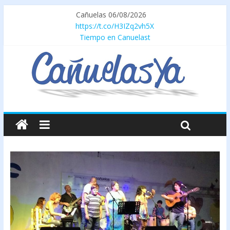
Cañuelas 06/08/2026
https://t.co/H3IZq2vh5X
Tiempo en Canuelast