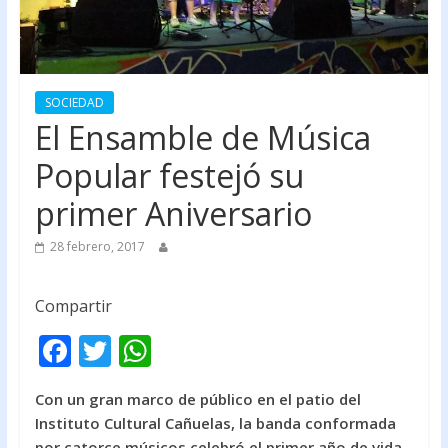
SOCIEDAD
El Ensamble de Música
Popular festejó su
primer Aniversario
28 febrero, 2017
Compartir
F
T
W
ac
w
h
Con un gran marco de público en el patio del
e
itt
at
Instituto Cultural Cañuelas, la banda conformada
b
er
s
por catorce músicos celebró el primer año de vida