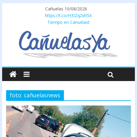
Cañuelas 10/08/2026
https://t.co/H3IZq2vh5X
Tiempo en Canuelast
foto: cañuelasnews