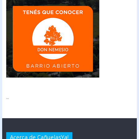
...
Acerca de CañuelasYa!