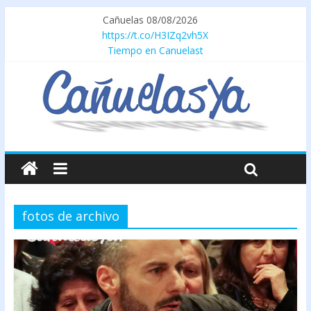
Cañuelas 08/08/2026
https://t.co/H3IZq2vh5X
Tiempo en Canuelast
fotos de archivo