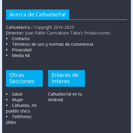
Acerca de CañuelasYa!
CañuelasYa
/ Copyright 2016-2023
Director:
Juan Pablo Carricaburo Taba's Producciones
Contacto
Términos de uso y normas de convivencia
Privacidad
Media Kit
Otras
Enlaces de
Secciones
Interes
Salud
CañuelasYa! en tu
Mujer
Android
Cañuelas, mi
pueblo chico
Teléfonos
útiles