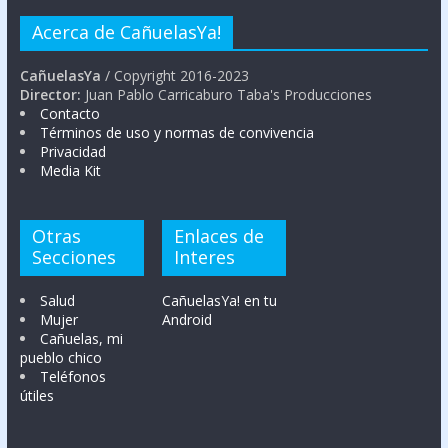
Acerca de CañuelasYa!
CañuelasYa
/ Copyright 2016-2023
Director:
Juan Pablo Carricaburo Taba's Producciones
Contacto
Términos de uso y normas de convivencia
Privacidad
Media Kit
Otras
Enlaces de
Secciones
Interes
Salud
CañuelasYa! en tu
Mujer
Android
Cañuelas, mi
pueblo chico
Teléfonos
útiles