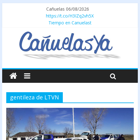
Cañuelas 06/08/2026
https://t.co/H3IZq2vh5X
Tiempo en Canuelast
gentileza de LTVN