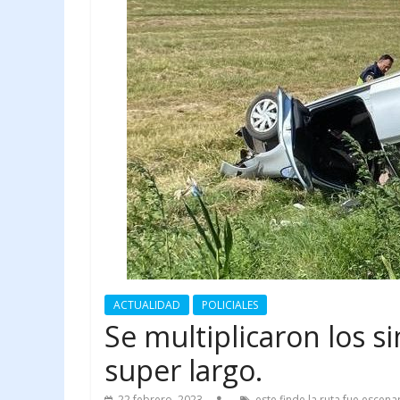
ACTUALIDAD
POLICIALES
Se multiplicaron los si
super largo.
22 febrero, 2023
este finde la ruta fue escena