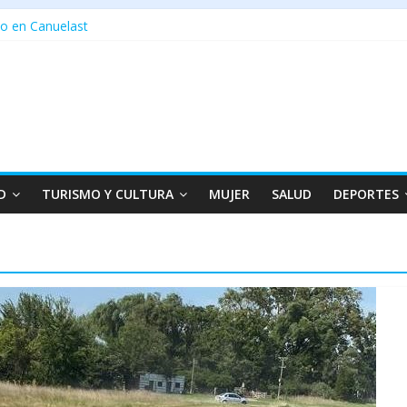
o en Canuelast
D
TURISMO Y CULTURA
MUJER
SALUD
DEPORTES