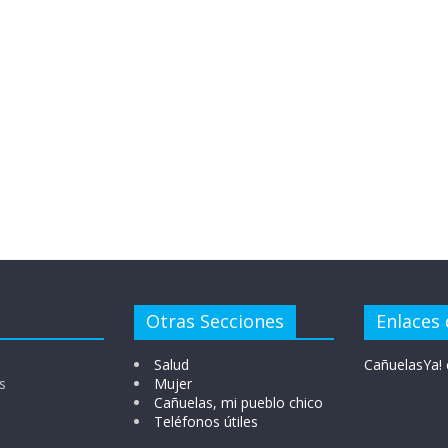
Otras Secciones
Enlaces 
Salud
CañuelasYa! 
s
Mujer
Cañuelas, mi pueblo chico
Teléfonos útiles