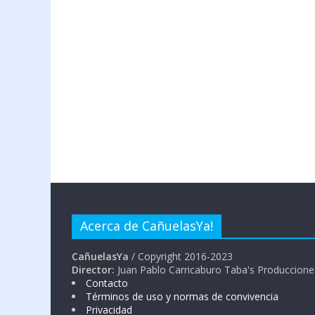
Acerca de CañuelasYa!
CañuelasYa
/ Copyright 2016-2023
Director:
Juan Pablo Carricaburo Taba's Produccione
Contacto
Términos de uso y normas de convivencia
Privacidad