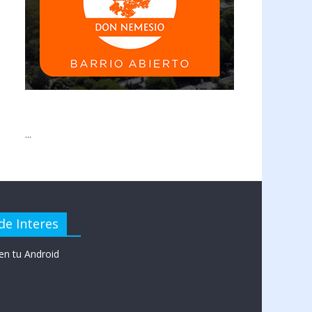
...
de Interes
en tu Android