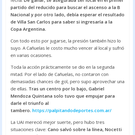
fecha.
De ganar, se aseguraba ser local en el primer
o
p
partido del reducido para buscar el ascenso a la B
k
p
Nacional y por otro lado, debía esperar el resultado
de Villa San Carlos para saber si ingresaría a la
Copa Argentina.
Con todo esto por jugarse, la presión también hizo lo
suyo. A Cañuelas le costo mucho vencer al local y sufrió
en varias ocasiones.
Toda la acción prácticamente se dio en la segunda
mitad. Por el lado de Cañuelas, no contaron con
demasiadas chances de gol, pero supo aprovechar una
de ellas.
Tras un centro por lo bajo, Gabriel
Mendoza Quintana solo tuvo que empujar para
darle el triunfo al
tambero.
https://palpitandodeportes.com.ar/
La UAI mereció mejor suerte, pero hubo tres
situaciones clave:
Cano salvó sobre la línea, Nocetti