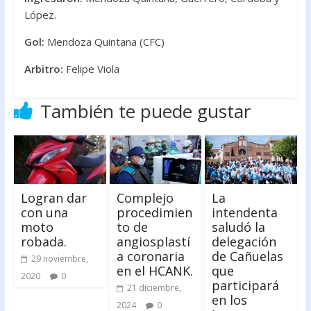
López.
Gol:
Mendoza Quintana (CFC)
Arbitro:
Felipe Viola
También te puede gustar
Logran dar
Complejo
La
con una
procedimien
intendenta
moto
to de
saludó la
robada.
angiosplastí
delegación
a coronaria
de Cañuelas
29 noviembre,
en el HCANK.
que
2020
0
participará
21 diciembre,
en los
2024
0