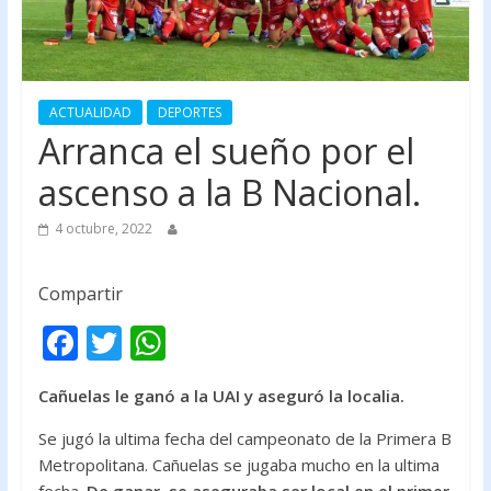
ACTUALIDAD
DEPORTES
Arranca el sueño por el
ascenso a la B Nacional.
4 octubre, 2022
Compartir
F
T
W
ac
w
h
Cañuelas le ganó a la UAI y aseguró la localia.
e
itt
at
b
er
s
Se jugó la ultima fecha del campeonato de la Primera B
Metropolitana. Cañuelas se jugaba mucho en la ultima
o
A