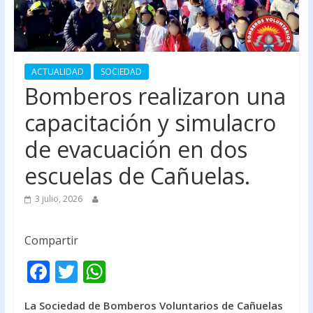
ACTUALIDAD
SOCIEDAD
Bomberos realizaron una
capacitación y simulacro
de evacuación en dos
escuelas de Cañuelas.
3 julio, 2026
Compartir
F
T
W
ac
w
h
La Sociedad de Bomberos Voluntarios de Cañuelas