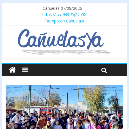
Cañuelas 07/08/2026
https://t.co/H3IZq2vh5X
Tiempo en Canuelast