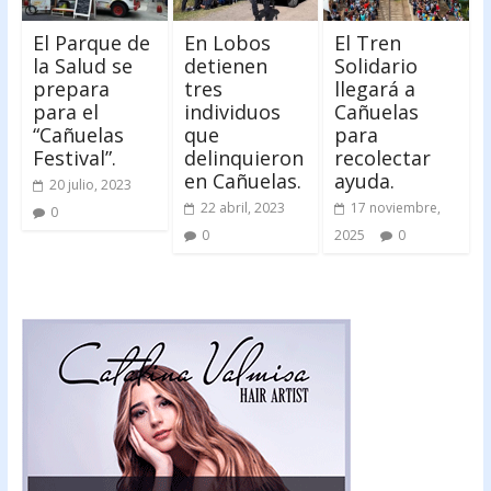
El Parque de
En Lobos
El Tren
la Salud se
detienen
Solidario
prepara
tres
llegará a
para el
individuos
Cañuelas
“Cañuelas
que
para
Festival”.
delinquieron
recolectar
en Cañuelas.
ayuda.
20 julio, 2023
22 abril, 2023
17 noviembre,
0
0
2025
0