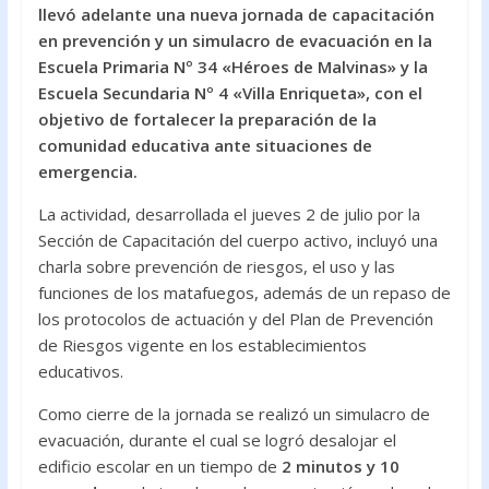
e
itt
at
llevó adelante una nueva jornada de capacitación
b
er
s
en prevención y un simulacro de evacuación en la
o
A
Escuela Primaria Nº 34 «Héroes de Malvinas» y la
Escuela Secundaria Nº 4 «Villa Enriqueta», con el
o
p
objetivo de fortalecer la preparación de la
k
p
comunidad educativa ante situaciones de
emergencia.
La actividad, desarrollada el jueves 2 de julio por la
Sección de Capacitación del cuerpo activo, incluyó una
charla sobre prevención de riesgos, el uso y las
funciones de los matafuegos, además de un repaso de
los protocolos de actuación y del Plan de Prevención
de Riesgos vigente en los establecimientos
educativos.
Como cierre de la jornada se realizó un simulacro de
evacuación, durante el cual se logró desalojar el
edificio escolar en un tiempo de
2 minutos y 10