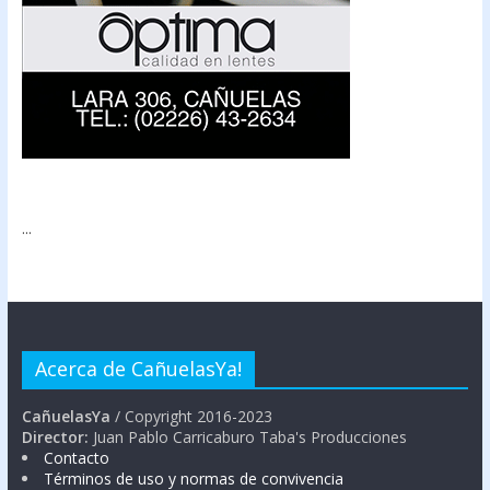
...
Acerca de CañuelasYa!
CañuelasYa
/ Copyright 2016-2023
Director:
Juan Pablo Carricaburo Taba's Producciones
Contacto
Términos de uso y normas de convivencia