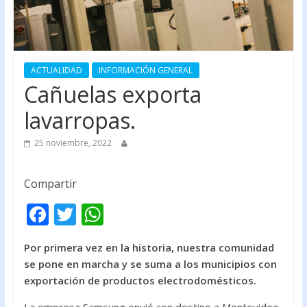
ACTUALIDAD
INFORMACIÓN GENERAL
Cañuelas exporta
lavarropas.
25 noviembre, 2022
Compartir
F
T
W
ac
w
h
Por primera vez en la historia, nuestra comunidad
e
itt
at
se pone en marcha y se suma a los municipios con
b
er
s
exportación de productos electrodomésticos.
o
A