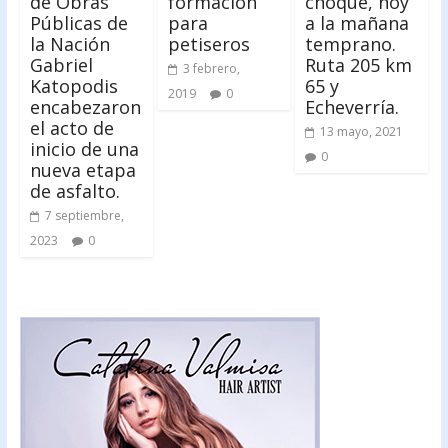
de Obras
formación
choque, hoy
Públicas de
para
a la mañana
la Nación
petiseros
temprano.
Gabriel
Ruta 205 km
3 febrero,
Katopodis
65 y
2019
0
encabezaron
Echeverría.
el acto de
13 mayo, 2021
inicio de una
0
nueva etapa
de asfalto.
7 septiembre,
2023
0