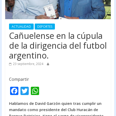
ACTUALIDAD
DEPORTES
Cañuelense en la cúpula
de la dirigencia del futbol
argentino.
23 septiembre, 2024
Compartir
F
T
W
ac
w
h
Hablamos de David Garzón quien tras cumplir un
e
itt
at
mandato como presidente del Club Huracán de
b
er
s
Parque Patricios, tiene el cargo de vicepresidente