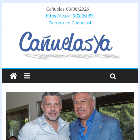
Cañuelas 08/08/2026
https://t.co/H3IZq2vh5X
Tiempo en Canuelast