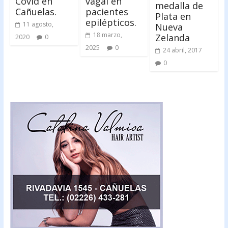
Covid en
vagal en
medalla de
Cañuelas.
pacientes
Plata en
epilépticos.
11 agosto,
Nueva
18 marzo,
Zelanda
2020
0
2025
0
24 abril, 2017
0