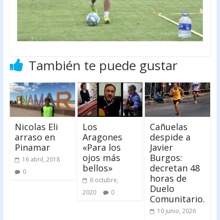
También te puede gustar
Nicolas Eli
Los
Cañuelas
arraso en
Aragones
despide a
Pinamar
«Para los
Javier
ojos más
Burgos:
16 abril, 2018
bellos»
decretan 48
0
horas de
6 octubre,
Duelo
2020
0
Comunitario.
10 junio, 2026