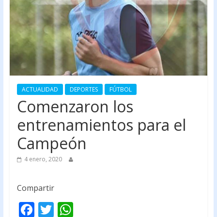
ACTUALIDAD
DEPORTES
FÚTBOL
Comenzaron los
entrenamientos para el
Campeón
4 enero, 2020
Compartir
F
T
W