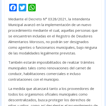
F
T
W
ac
w
h
Mediante el Decreto N° 0328/2021, la Intendenta
e
itt
at
Municipal avanzó en la implementación de un nuevo
b
er
s
procedimiento mediante el cual, aquellas personas que
o
A
se encuentren incluidas en el Registro de Deudores
Alimentarios Morosos, no podrán ser designados
o
p
como agentes o funcionarios municipales, bajo ninguna
k
p
de las modalidades legalmente previstas.
También estarán imposibilitados de realizar trámites
municipales tales como renovaciones del carnet de
conducir, habilitaciones comerciales e incluso
contrataciones con el municipio.
La medida que alcanzará tanto a los proveedores de
todos los organismos oficiales municipales como
descentralizados, busca proteger los derechos de
niñas y niños, como así desalentar el incumplimiento de