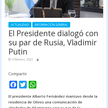
ACTUALIDAD
INFORMACIÓN GENERAL
El Presidente dialogó con
su par de Rusia, Vladimir
Putin
3 febrero, 2021
Compartir
F
T
W
ac
w
h
El presidente Alberto Fernández mantuvo desde la
e
itt
at
residencia de Olivos una comunicación de
b
er
s
alrededor de 30 minutos con su par de la