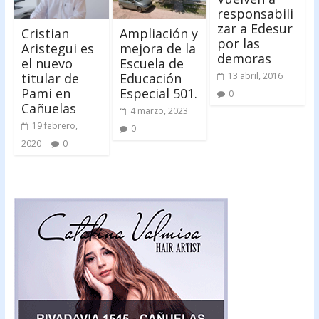
responsabili
zar a Edesur
Cristian
Ampliación y
por las
Aristegui es
mejora de la
demoras
el nuevo
Escuela de
titular de
Educación
13 abril, 2016
Pami en
Especial 501.
0
Cañuelas
4 marzo, 2023
19 febrero,
0
2020
0