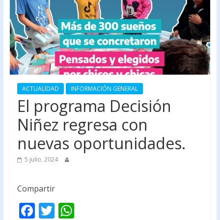
ACTUALIDAD
INFORMACIÓN GENERAL
El programa Decisión
Niñez regresa con
nuevas oportunidades.
5 julio, 2024
Compartir
F
T
W