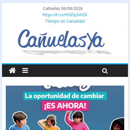
Cañuelas 06/08/2026
https://t.co/H3IZq2vh5X
Tiempo en Canuelast