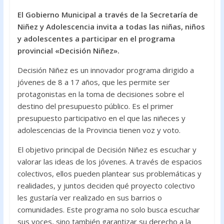
ac
w
h
El Gobierno Municipal a través de la Secretaría de
e
itt
at
Niñez y Adolescencia invita a todas las niñas, niños
b
er
s
y adolescentes a participar en el programa
o
A
provincial «Decisión Niñez».
o
p
Decisión Niñez es un innovador programa dirigido a
k
p
jóvenes de 8 a 17 años, que les permite ser
protagonistas en la toma de decisiones sobre el
destino del presupuesto público. Es el primer
presupuesto participativo en el que las niñeces y
adolescencias de la Provincia tienen voz y voto.
El objetivo principal de Decisión Niñez es escuchar y
valorar las ideas de los jóvenes. A través de espacios
colectivos, ellos pueden plantear sus problemáticas y
realidades, y juntos deciden qué proyecto colectivo
les gustaría ver realizado en sus barrios o
comunidades. Este programa no solo busca escuchar
sus voces, sino también garantizar su derecho a la