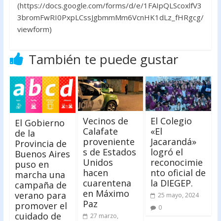
(https://docs.google.com/forms/d/e/1FAIpQLScoxlfV3
3bromFwRI0PxpLCssJgbmmMm6VcnHK1dLz_fHRgcg/
viewform)
También te puede gustar
Vecinos de
El Colegio
El Gobierno
Calafate
«El
de la
proveniente
Jacarandá»
Provincia de
s de Estados
logró el
Buenos Aires
Unidos
reconocimie
puso en
hacen
nto oficial de
marcha una
cuarentena
la DIEGEP.
campaña de
en Máximo
verano para
25 mayo, 2024
Paz
promover el
0
cuidado de
27 marzo,