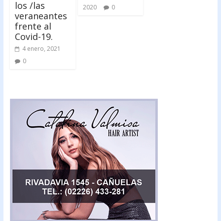
los /las
2020
0
veraneantes
frente al
Covid-19.
4 enero, 2021
0