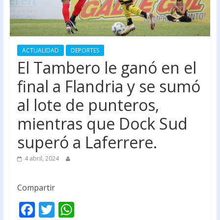
ACTUALIDAD
DEPORTES
El Tambero le ganó en el
final a Flandria y se sumó
al lote de punteros,
mientras que Dock Sud
superó a Laferrere.
4 abril, 2024
Compartir
F
T
W