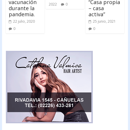
vacunación
“Casa propia
2022
0
durante la
– casa
pandemia.
activa”
22 julio, 2020
25 junio, 2021
0
0