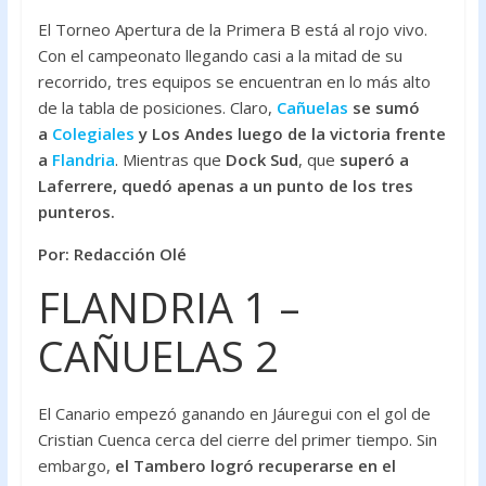
ac
w
h
El Torneo Apertura de la Primera B está al rojo vivo.
e
itt
at
Con el campeonato llegando casi a la mitad de su
b
er
s
recorrido, tres equipos se encuentran en lo más alto
o
A
de la tabla de posiciones. Claro,
Cañuelas
se sumó
a
Colegiales
y Los Andes luego de la victoria frente
o
p
a
Flandria
. Mientras que
Dock Sud
, que
superó a
k
p
Laferrere, quedó apenas a un punto de los tres
punteros.
Por: Redacción Olé
FLANDRIA 1 –
CAÑUELAS 2
El Canario empezó ganando en Jáuregui con el gol de
Cristian Cuenca cerca del cierre del primer tiempo. Sin
embargo,
el Tambero logró recuperarse en el