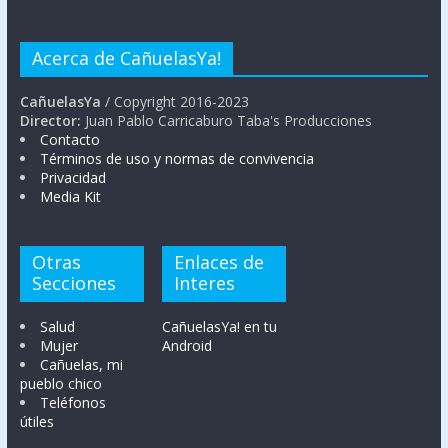
Acerca de CañuelasYa!
CañuelasYa
/ Copyright 2016-2023
Director:
Juan Pablo Carricaburo Taba's Producciones
Contacto
Términos de uso y normas de convivencia
Privacidad
Media Kit
Otras
Enlaces de
Secciones
Interes
Salud
CañuelasYa! en tu
Mujer
Android
Cañuelas, mi
pueblo chico
Teléfonos
útiles