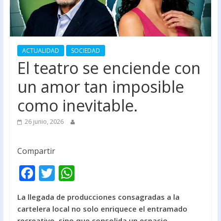
ACTUALIDAD
SOCIEDAD
El teatro se enciende con
un amor tan imposible
como inevitable.
26 junio, 2026
Compartir
F
T
W
ac
w
h
La llegada de producciones consagradas a la
e
itt
at
cartelera local no solo enriquece el entramado
b
er
s
recreativo, sino que consolida un espacio