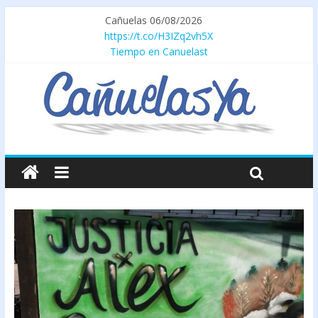
Cañuelas 06/08/2026
https://t.co/H3IZq2vh5X
Tiempo en Canuelast