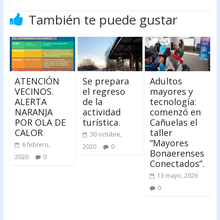
También te puede gustar
ATENCIÓN
Se prepara
Adultos
VECINOS.
el regreso
mayores y
ALERTA
de la
tecnología:
NARANJA
actividad
comenzó en
POR OLA DE
turística.
Cañuelas el
CALOR
taller
30 octubre,
“Mayores
6 febrero,
2020
0
Bonaerenses
2020
0
Conectados”.
13 mayo, 2026
0