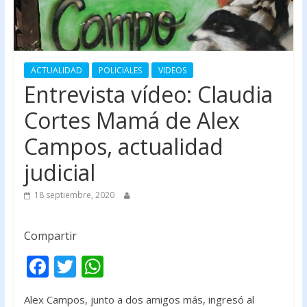
ACTUALIDAD
POLICIALES
VIDEOS
Entrevista vídeo: Claudia
Cortes Mamá de Alex
Campos, actualidad
judicial
18 septiembre, 2020
Compartir
F
T
W
ac
w
h
Alex Campos, junto a dos amigos más, ingresó al