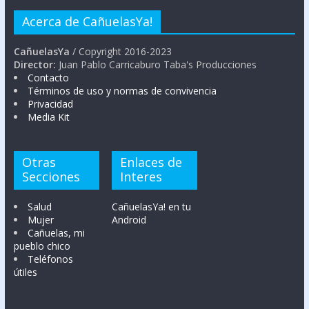
Acerca de CañuelasYa!
CañuelasYa
/ Copyright 2016-2023
Director:
Juan Pablo Carricaburo Taba's Producciones
Contacto
Términos de uso y normas de convivencia
Privacidad
Media Kit
Otras
Enlaces de
Secciones
Interes
Salud
CañuelasYa! en tu
Mujer
Android
Cañuelas, mi
pueblo chico
Teléfonos
útiles