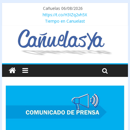
Cañuelas 06/08/2026
https://t.co/H3IZq2vh5X
Tiempo en Canuelast