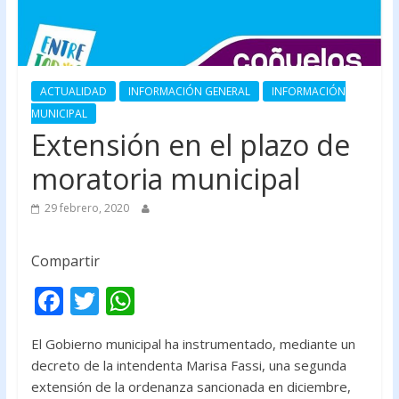
ACTUALIDAD
INFORMACIÓN GENERAL
INFORMACIÓN
MUNICIPAL
Extensión en el plazo de
moratoria municipal
29 febrero, 2020
Compartir
F
T
W
ac
w
h
El Gobierno municipal ha instrumentado, mediante un
e
itt
at
decreto de la intendenta Marisa Fassi, una segunda
b
er
s
extensión de la ordenanza sancionada en diciembre,