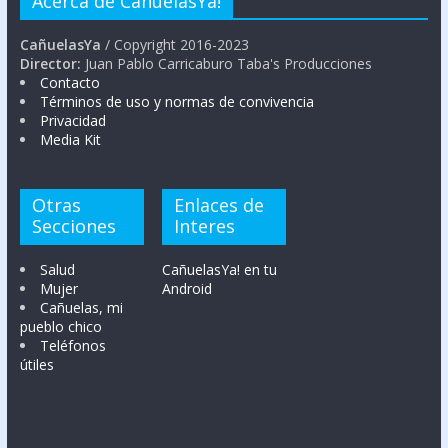
Acerca de CañuelasYa!
CañuelasYa
/ Copyright 2016-2023
Director:
Juan Pablo Carricaburo Taba's Producciones
Contacto
Términos de uso y normas de convivencia
Privacidad
Media Kit
Otras
Enlaces de
Secciones
Interes
Salud
CañuelasYa! en tu
Mujer
Android
Cañuelas, mi
pueblo chico
Teléfonos
útiles