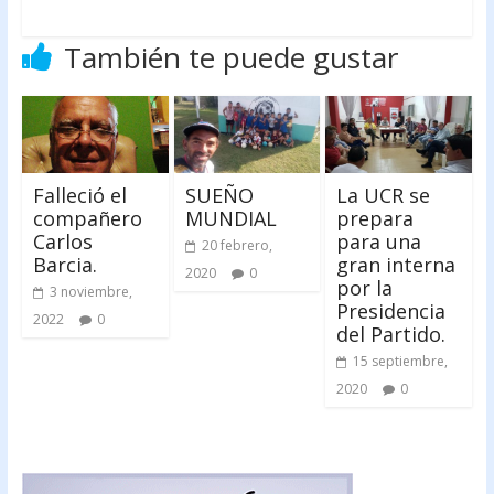
También te puede gustar
Falleció el
SUEÑO
La UCR se
compañero
MUNDIAL
prepara
Carlos
para una
20 febrero,
Barcia.
gran interna
2020
0
por la
3 noviembre,
Presidencia
2022
0
del Partido.
15 septiembre,
2020
0