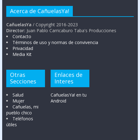
Acerca de CañuelasYa!
CañuelasYa
/ Copyright 2016-2023
Director:
Juan Pablo Carricaburo Taba's Producciones
Contacto
Términos de uso y normas de convivencia
Privacidad
Media Kit
Otras
Enlaces de
Secciones
Interes
Salud
CañuelasYa! en tu
Mujer
Android
Cañuelas, mi
pueblo chico
Teléfonos
útiles