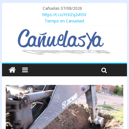
Cañuelas 07/08/2026
https://t.co/H3IZq2vh5X
Tiempo en Canuelast