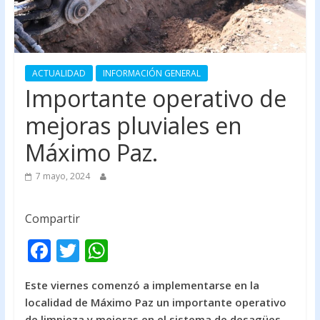
ACTUALIDAD
INFORMACIÓN GENERAL
Importante operativo de
mejoras pluviales en
Máximo Paz.
7 mayo, 2024
Compartir
F
T
W
ac
w
h
Este viernes comenzó a implementarse en la
e
itt
at
localidad de Máximo Paz un importante operativo
b
er
s
de limpieza y mejoras en el sistema de desagües,