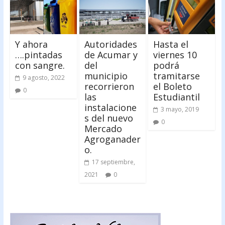
Y ahora
Autoridades
Hasta el
….pintadas
de Acumar y
viernes 10
con sangre.
del
podrá
municipio
tramitarse
9 agosto, 2022
recorrieron
el Boleto
0
las
Estudiantil
instalacione
3 mayo, 2019
s del nuevo
0
Mercado
Agroganader
o.
17 septiembre,
2021
0