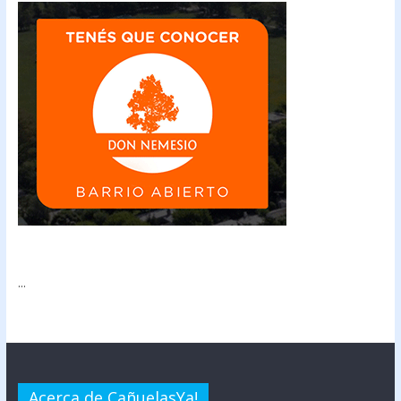
...
Acerca de CañuelasYa!