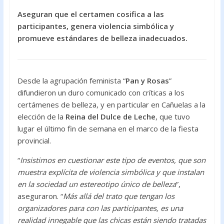
e
itt
at
b
er
s
Aseguran que el certamen cosifica a las
participantes, genera violencia simbólica y
o
A
promueve estándares de belleza inadecuados.
o
p
k
p
Desde la agrupación feminista “
Pan y Rosas
”
difundieron un duro comunicado con críticas a los
certámenes de belleza, y en particular en Cañuelas a la
elección de la
Reina del Dulce de Leche
, que tuvo
lugar el último fin de semana en el marco de la fiesta
provincial.
“
Insistimos en cuestionar este tipo de eventos, que son
muestra explícita de violencia simbólica y que instalan
en la sociedad un estereotipo único de belleza
”,
aseguraron. “
Más allá del trato que tengan los
organizadores para con las participantes, es una
realidad innegable que las chicas están siendo tratadas