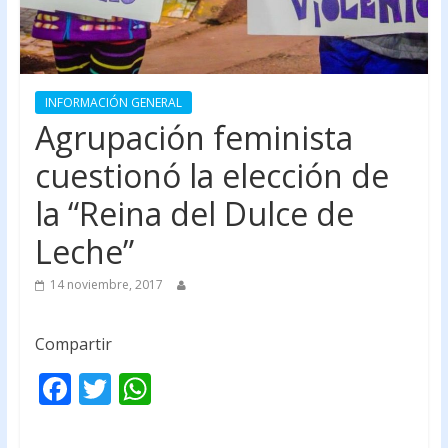
INFORMACIÓN GENERAL
Agrupación feminista
cuestionó la elección de
la “Reina del Dulce de
Leche”
14 noviembre, 2017
Compartir
F
T
W
ac
w
h