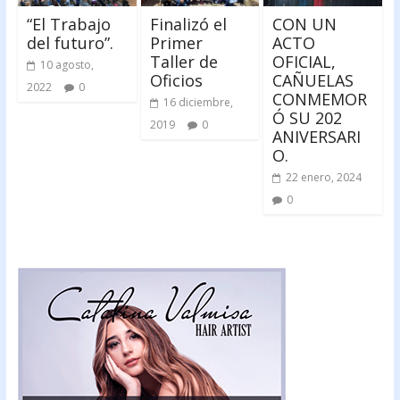
“El Trabajo
Finalizó el
CON UN
del futuro”.
Primer
ACTO
Taller de
OFICIAL,
10 agosto,
Oficios
CAÑUELAS
2022
0
CONMEMOR
16 diciembre,
Ó SU 202
2019
0
ANIVERSARI
O.
22 enero, 2024
0