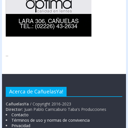
...
Acerca de CañuelasYa!
CañuelasYa
/ Copyright 2016-2023
Director:
Juan Pablo Carricaburo Taba's Producciones
Contacto
Términos de uso y normas de convivencia
Privacidad