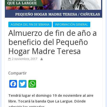
AGENDA DEL FIN DE SEMANA
INFORMACIÓN GENERAL
Almuerzo de fin de año a
beneficio del Pequeño
Hogar Madre Teresa
2 noviembre, 2017
Compartir
F
T
W
ac
w
h
Tendrá lugar el domingo 19 de noviembre al aire
e
itt
at
libre. Tocará la banda Que La Largue. Dónde
b
er
s
adquirir las entradas.