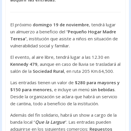
o
A
o
p
k
p
El próximo
domingo 19 de noviembre
, tendrá lugar
un almuerzo a beneficio del “
Pequeño Hogar Madre
Teresa
”, institución que asiste a niños en situación de
vulnerabilidad social y familiar.
El evento, al aire libre, tendrá lugar a las 12.30 en
Kennedy 479
, aunque en caso de lluvia se trasladará al
salón de la
Sociedad Rural
, en ruta 205 Km.64,500.
Las entradas tienen un valor de
$280 para mayores y
$150 para menores
, e incluye un menú
sin bebidas
.
Desde la organización se aclara que habrá un servicio
de cantina, todo a beneficio de la institución.
Además del fin solidario, habrá un show a cargo de la
banda local “
Que la Largue
”. Las entradas pueden
adquirirse en los siguientes comercios:
Repuestos