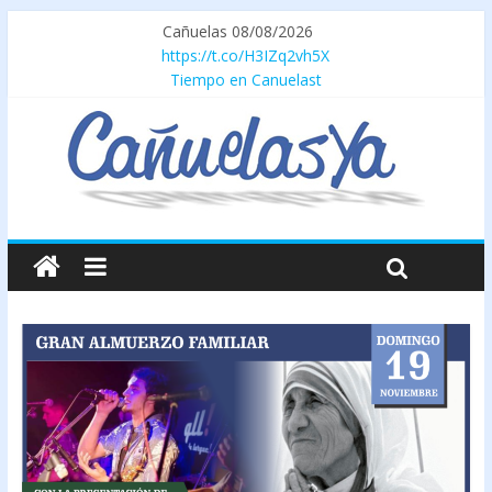
Cañuelas 08/08/2026
https://t.co/H3IZq2vh5X
Tiempo en Canuelast