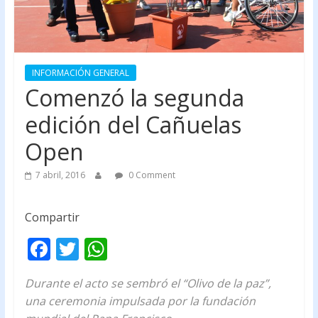
INFORMACIÓN GENERAL
Comenzó la segunda
edición del Cañuelas
Open
7 abril, 2016
0 Comment
Compartir
F
T
W
ac
w
h
Durante el acto se sembró el “Olivo de la paz”,
e
itt
at
una ceremonia impulsada por la fundación
b
er
s