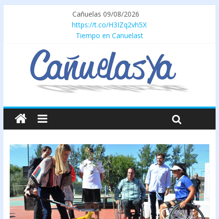
Cañuelas 09/08/2026
https://t.co/H3IZq2vh5X
Tiempo en Canuelast