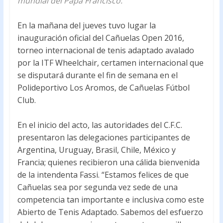
mundial del Papa Francisco.
o
A
En la mañana del jueves tuvo lugar la
o
p
inauguración oficial del Cañuelas Open 2016,
k
p
torneo internacional de tenis adaptado avalado
por la ITF Wheelchair, certamen internacional que
se disputará durante el fin de semana en el
Polideportivo Los Aromos, de Cañuelas Fútbol
Club.
En el inicio del acto, las autoridades del C.F.C.
presentaron las delegaciones participantes de
Argentina, Uruguay, Brasil, Chile, México y
Francia; quienes recibieron una cálida bienvenida
de la intendenta Fassi. “Estamos felices de que
Cañuelas sea por segunda vez sede de una
competencia tan importante e inclusiva como este
Abierto de Tenis Adaptado. Sabemos del esfuerzo