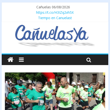
Cañuelas 06/08/2026
https://t.co/H3IZq2vh5X
Tiempo en Canuelast