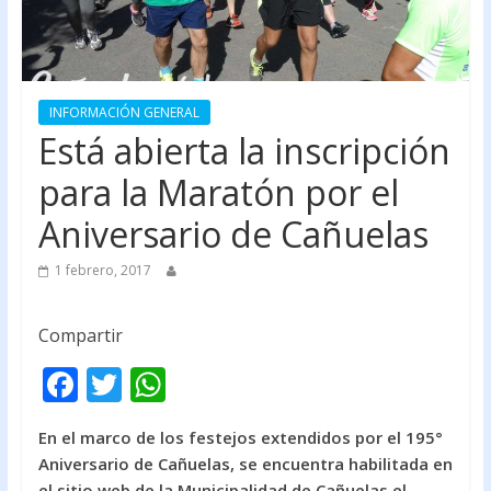
INFORMACIÓN GENERAL
Está abierta la inscripción
para la Maratón por el
Aniversario de Cañuelas
1 febrero, 2017
Compartir
F
T
W
ac
w
h
En el marco de los festejos extendidos por el 195°
e
itt
at
Aniversario de Cañuelas, se encuentra habilitada en
b
er
s
el sitio web de la Municipalidad de Cañuelas el