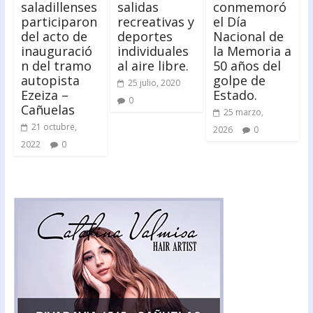
saladillenses
salidas
conmemoró
participaron
recreativas y
el Día
del acto de
deportes
Nacional de
inauguració
individuales
la Memoria a
n del tramo
al aire libre.
50 años del
autopista
golpe de
25 julio, 2020
Ezeiza –
Estado.
0
Cañuelas
25 marzo,
21 octubre,
2026
0
2022
0