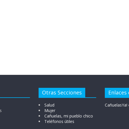
Otras Secciones
Enlaces 
Salud
CañuelasYa! 
s
Mujer
Cañuelas, mi pueblo chico
Teléfonos útiles