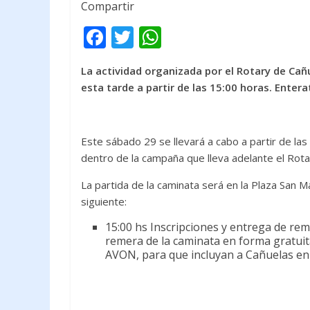
Compartir
F
T
W
ac
w
h
La actividad organizada por el Rotary de Ca
e
itt
at
esta tarde a partir de las 15:00 horas. Enter
b
er
s
o
A
o
p
Este sábado 29 se llevará a cabo a partir de l
dentro de la campaña que lleva adelante el Rot
k
p
La partida de la caminata será en la Plaza San M
siguiente:
15:00 hs Inscripciones y entrega de rem
remera de la caminata en forma gratuita
AVON, para que incluyan a Cañuelas en