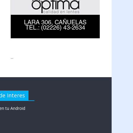
...
de Interes
en tu Android