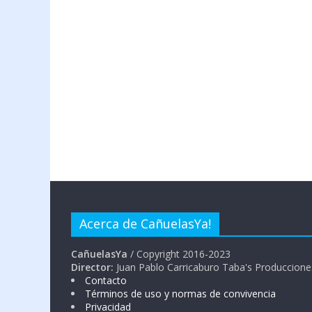
Acerca de CañuelasYa!
CañuelasYa
/ Copyright 2016-2023
Director:
Juan Pablo Carricaburo Taba's Produccione
Contacto
Términos de uso y normas de convivencia
Privacidad