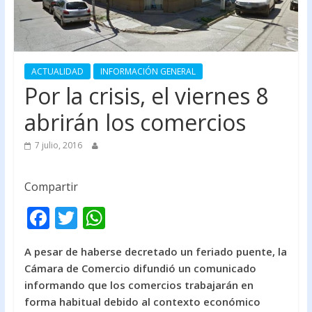
ACTUALIDAD
INFORMACIÓN GENERAL
Por la crisis, el viernes 8
abrirán los comercios
7 julio, 2016
Compartir
F
T
W
ac
w
h
A pesar de haberse decretado un feriado puente, la
e
itt
at
Cámara de Comercio difundió un comunicado
b
er
s
informando que los comercios trabajarán en
o
A
forma habitual debido al contexto económico