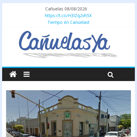
Cañuelas 08/08/2026
https://t.co/H3IZq2vh5X
Tiempo en Canuelast