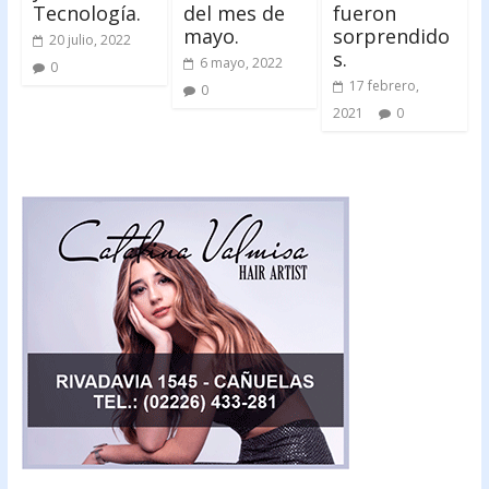
Tecnología.
del mes de
fueron
mayo.
sorprendido
20 julio, 2022
s.
6 mayo, 2022
0
17 febrero,
0
2021
0