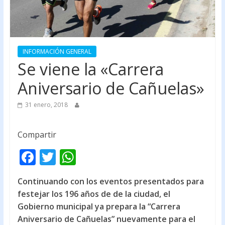
INFORMACIÓN GENERAL
Se viene la «Carrera
Aniversario de Cañuelas»
31 enero, 2018
Compartir
F
T
W
ac
w
h
Continuando con los eventos presentados para
e
itt
at
festejar los 196 años de de la ciudad, el
b
er
s
Gobierno municipal ya prepara la “Carrera
o
A
Aniversario de Cañuelas” nuevamente para el