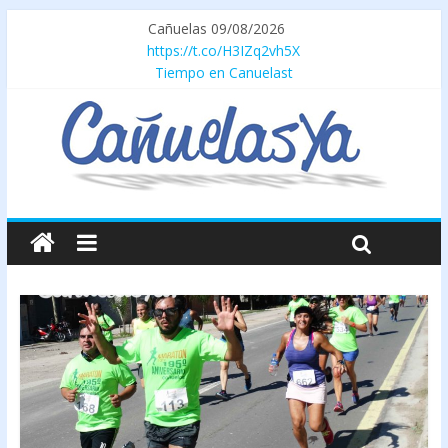
Cañuelas 09/08/2026
https://t.co/H3IZq2vh5X
Tiempo en Canuelast