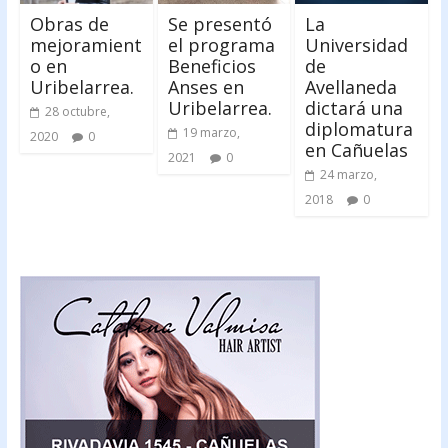
Obras de
Se presentó
La
mejoramient
el programa
Universidad
o en
Beneficios
de
Uribelarrea.
Anses en
Avellaneda
Uribelarrea.
dictará una
28 octubre,
diplomatura
19 marzo,
2020
0
en Cañuelas
2021
0
24 marzo,
2018
0