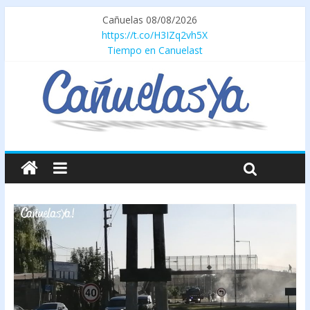
Cañuelas 08/08/2026
https://t.co/H3IZq2vh5X
Tiempo en Canuelast