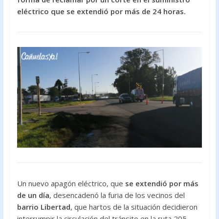
o
A
eléctrico que se extendió por más de 24 horas.
o
p
k
p
Un nuevo apagón eléctrico, que
se extendió por más
de un día
, desencadenó la furia de los vecinos del
barrio Libertad
, que hartos de la situación decidieron
interrumpir la circulación del tránsito en la ruta 205,