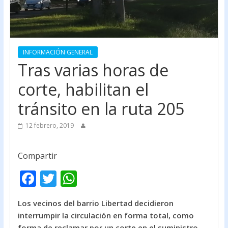
INFORMACIÓN GENERAL
Tras varias horas de
corte, habilitan el
tránsito en la ruta 205
12 febrero, 2019
Compartir
F
T
W
ac
w
h
Los vecinos del barrio Libertad decidieron
e
itt
at
interrumpir la circulación en forma total, como
b
er
s
forma de reclamar por un corte en el suministro