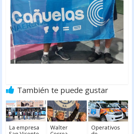
También te puede gustar
La empresa
Walter
Operativos
San Vicente
Correa
de