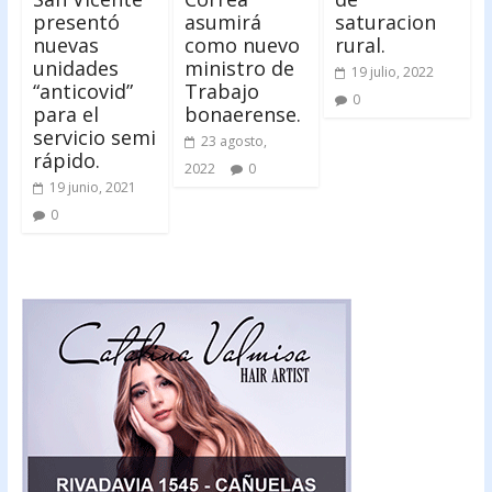
presentó
asumirá
saturacion
nuevas
como nuevo
rural.
unidades
ministro de
19 julio, 2022
“anticovid”
Trabajo
0
para el
bonaerense.
servicio semi
23 agosto,
rápido.
2022
0
19 junio, 2021
0