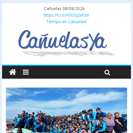
Cañuelas 08/08/2026
https://t.co/H3IZq2vh5X
Tiempo en Canuelast