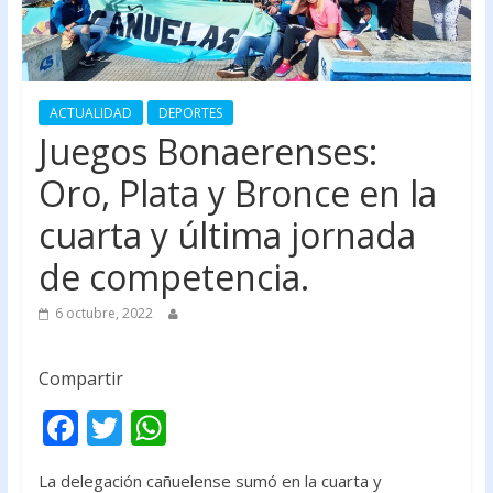
ACTUALIDAD
DEPORTES
Juegos Bonaerenses:
Oro, Plata y Bronce en la
cuarta y última jornada
de competencia.
6 octubre, 2022
Compartir
F
T
W
ac
w
h
La delegación cañuelense sumó en la cuarta y