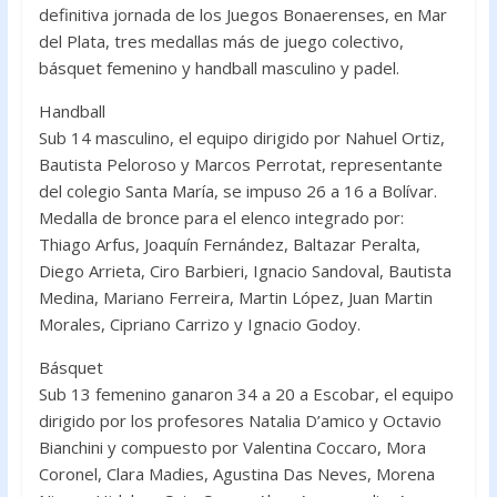
e
itt
at
definitiva jornada de los Juegos Bonaerenses, en Mar
b
er
s
del Plata, tres medallas más de juego colectivo,
o
A
básquet femenino y handball masculino y padel.
o
p
Handball
k
p
Sub 14 masculino, el equipo dirigido por Nahuel Ortiz,
Bautista Peloroso y Marcos Perrotat, representante
del colegio Santa María, se impuso 26 a 16 a Bolívar.
Medalla de bronce para el elenco integrado por:
Thiago Arfus, Joaquín Fernández, Baltazar Peralta,
Diego Arrieta, Ciro Barbieri, Ignacio Sandoval, Bautista
Medina, Mariano Ferreira, Martin López, Juan Martin
Morales, Cipriano Carrizo y Ignacio Godoy.
Básquet
Sub 13 femenino ganaron 34 a 20 a Escobar, el equipo
dirigido por los profesores Natalia D’amico y Octavio
Bianchini y compuesto por Valentina Coccaro, Mora
Coronel, Clara Madies, Agustina Das Neves, Morena