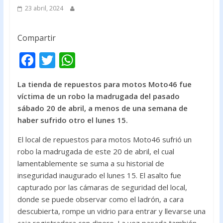
23 abril, 2024
Compartir
F
T
W
ac
w
h
La tienda de repuestos para motos Moto46 fue
e
itt
at
víctima de un robo la madrugada del pasado
b
er
s
sábado 20 de abril, a menos de una semana de
o
A
haber sufrido otro el lunes 15.
o
p
El local de repuestos para motos Moto46 sufrió un
k
p
robo la madrugada de este 20 de abril, el cual
lamentablemente se suma a su historial de
inseguridad inaugurado el lunes 15. El asalto fue
capturado por las cámaras de seguridad del local,
donde se puede observar como el ladrón, a cara
descubierta, rompe un vidrio para entrar y llevarse una