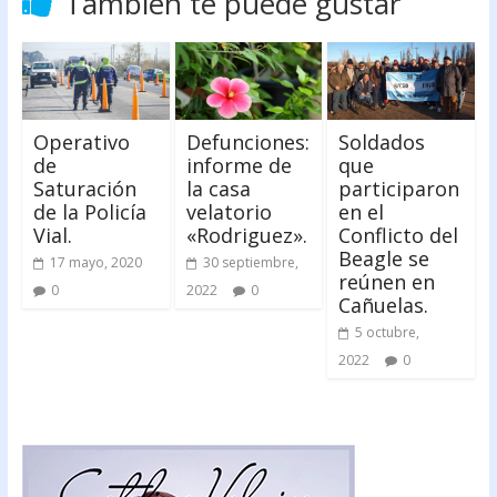
También te puede gustar
Operativo
Defunciones:
Soldados
de
informe de
que
Saturación
la casa
participaron
de la Policía
velatorio
en el
Vial.
«Rodriguez».
Conflicto del
Beagle se
17 mayo, 2020
30 septiembre,
reúnen en
0
2022
0
Cañuelas.
5 octubre,
2022
0