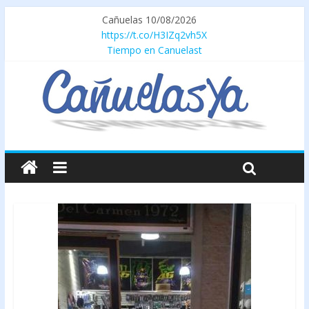
Cañuelas 10/08/2026
https://t.co/H3IZq2vh5X
Tiempo en Canuelast