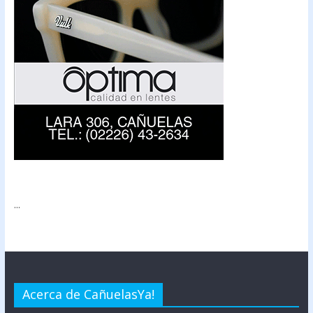
...
Acerca de CañuelasYa!