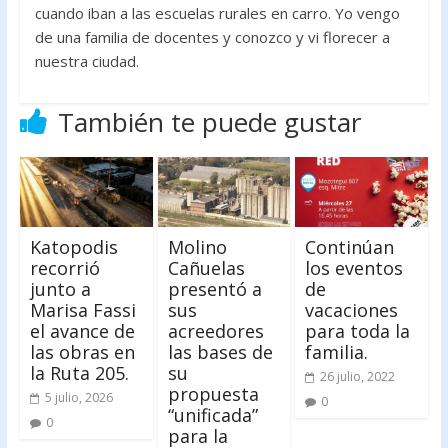
cuando iban a las escuelas rurales en carro. Yo vengo
de una familia de docentes y conozco y vi florecer a
nuestra ciudad.
También te puede gustar
Katopodis
Molino
Continúan
recorrió
Cañuelas
los eventos
junto a
presentó a
de
Marisa Fassi
sus
vacaciones
el avance de
acreedores
para toda la
las obras en
las bases de
familia.
la Ruta 205.
su
26 julio, 2022
propuesta
5 julio, 2026
0
“unificada”
0
para la