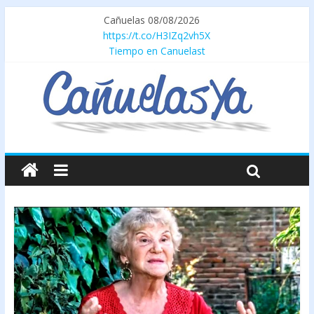
Cañuelas 08/08/2026
https://t.co/H3IZq2vh5X
Tiempo en Canuelast