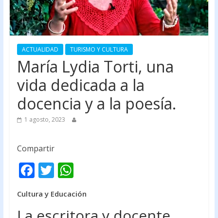
ACTUALIDAD
TURISMO Y CULTURA
María Lydia Torti, una
vida dedicada a la
docencia y a la poesía.
1 agosto, 2023
Compartir
F
T
W
ac
w
h
Cultura y Educación
e
itt
at
La escritora y docente
b
er
s