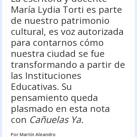
o
A
María Lydia Torti es parte
o
p
de nuestro patrimonio
k
p
cultural, es voz autorizada
para contarnos cómo
nuestra ciudad se fue
transformando a partir de
las Instituciones
Educativas. Su
pensamiento queda
plasmado en esta nota
con
Cañuelas Ya.
Por Martín Aleandro