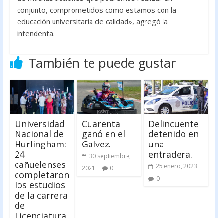
conjunto, comprometidos como estamos con la
educación universitaria de calidad», agregó la
intendenta.
También te puede gustar
Universidad
Cuarenta
Delincuente
Nacional de
ganó en el
detenido en
Hurlingham:
Galvez.
una
24
entradera.
30 septiembre,
cañuelenses
25 enero, 2023
2021
0
completaron
0
los estudios
de la carrera
de
Licenciatura