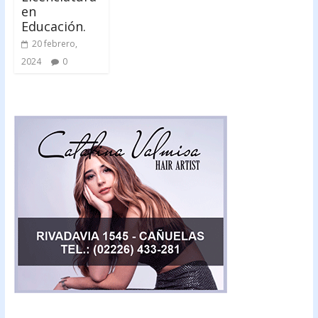
en
Educación.
20 febrero,
2024
0