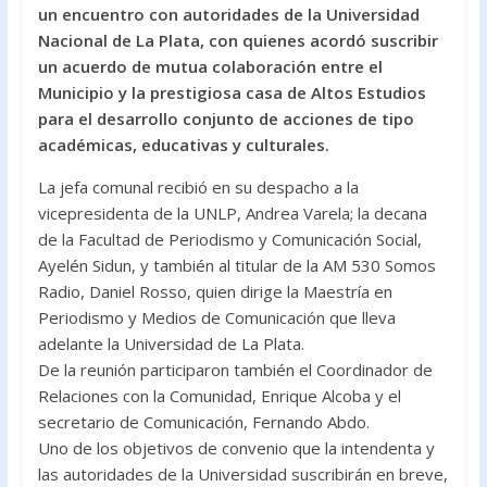
e
itt
at
un encuentro con autoridades de la Universidad
b
er
s
Nacional de La Plata, con quienes acordó suscribir
o
A
un acuerdo de mutua colaboración entre el
Municipio y la prestigiosa casa de Altos Estudios
o
p
para el desarrollo conjunto de acciones de tipo
k
p
académicas, educativas y culturales.
La jefa comunal recibió en su despacho a la
vicepresidenta de la UNLP, Andrea Varela; la decana
de la Facultad de Periodismo y Comunicación Social,
Ayelén Sidun, y también al titular de la AM 530 Somos
Radio, Daniel Rosso, quien dirige la Maestría en
Periodismo y Medios de Comunicación que lleva
adelante la Universidad de La Plata.
De la reunión participaron también el Coordinador de
Relaciones con la Comunidad, Enrique Alcoba y el
secretario de Comunicación, Fernando Abdo.
Uno de los objetivos de convenio que la intendenta y
las autoridades de la Universidad suscribirán en breve,