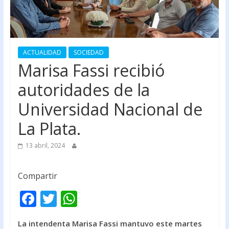
ACTUALIDAD
SOCIEDAD
Marisa Fassi recibió
autoridades de la
Universidad Nacional de
La Plata.
13 abril, 2024
Compartir
F
T
W
ac
w
h
La intendenta Marisa Fassi mantuvo este martes