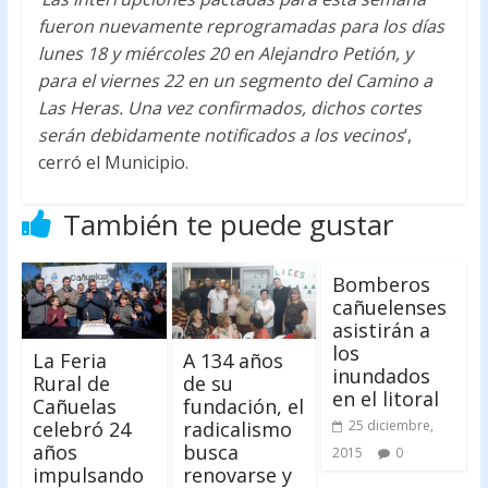
fueron nuevamente reprogramadas para los días
lunes 18 y miércoles 20 en Alejandro Petión, y
para el viernes 22 en un segmento del Camino a
Las Heras. Una vez confirmados, dichos cortes
serán debidamente notificados a los vecinos
‘,
cerró el Municipio.
También te puede gustar
Bomberos
cañuelenses
asistirán a
los
La Feria
A 134 años
inundados
Rural de
de su
en el litoral
Cañuelas
fundación, el
celebró 24
radicalismo
25 diciembre,
años
busca
2015
0
impulsando
renovarse y