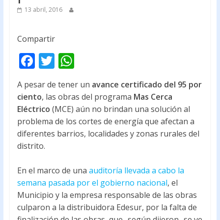
13 abril, 2016
Compartir
F
T
W
ac
w
h
A pesar de tener un
avance certificado del 95 por
e
itt
at
ciento
, las obras del programa
Mas Cerca
b
er
s
Eléctrico
(MCE) aún no brindan una solución al
o
A
problema de los cortes de energía que afectan a
diferentes barrios, localidades y zonas rurales del
o
p
distrito.
k
p
En el marco de una
auditoría llevada a cabo la
semana pasada por el gobierno nacional
, el
Municipio y la empresa responsable de las obras
culparon a la distribuidora Edesur, por la falta de
finalización de las obras, que -según dijeron- se ve