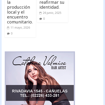
la
reafirmar su
producción
identidad.
local y el
26 junio, 2025
encuentro
0
comunitario.
11 mayo, 2026
0