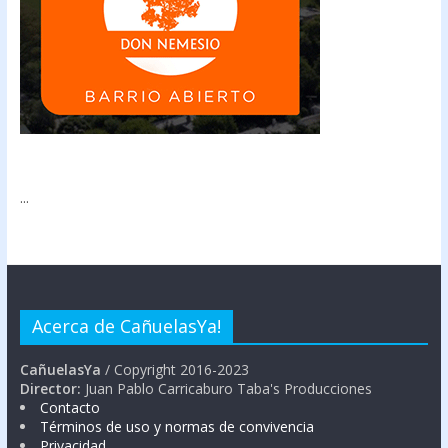
...
Acerca de CañuelasYa!
CañuelasYa
/ Copyright 2016-2023
Director:
Juan Pablo Carricaburo Taba's Producciones
Contacto
Términos de uso y normas de convivencia
Privacidad