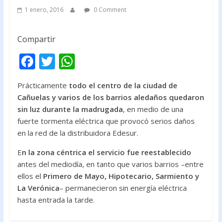
1 enero, 2016
0 Comment
Compartir
F
T
W
ac
w
h
Prácticamente
todo el centro de la ciudad de
e
itt
at
Cañuelas y varios de los barrios aledaños quedaron
b
er
s
sin luz durante la madrugada
, en medio de una
o
A
fuerte tormenta eléctrica que provocó serios daños
en la red de la distribuidora Edesur.
o
p
k
p
E
n la zona céntrica el servicio fue reestablecido
antes del mediodía, en tanto que varios barrios –entre
ellos el
Primero de Mayo, Hipotecario, Sarmiento y
La Verónica
– permanecieron sin energía eléctrica
hasta entrada la tarde.