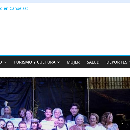
o en Canuelast
D
TURISMO Y CULTURA
MUJER
SALUD
DEPORTES