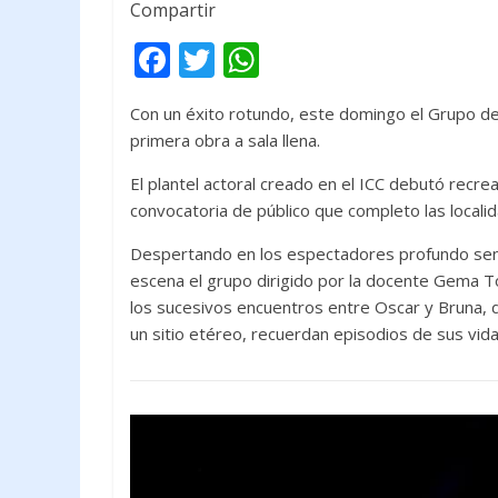
Compartir
F
T
W
ac
w
h
Con un éxito rotundo, este domingo el Grupo de 
e
itt
at
primera obra a sala llena.
b
er
s
El plantel actoral creado en el ICC debutó recr
o
A
convocatoria de público que completo las locali
o
p
Despertando en los espectadores profundo senti
k
p
escena el grupo dirigido
por la docente Gema To
los sucesivos encuentros entre Oscar y Bruna, d
un sitio etéreo, recuerdan episodios de sus vid