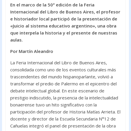
En el marco de la 50ª edición de la Feria
e
itt
at
Internacional del Libro de Buenos Aires, el profesor
b
er
s
e historiador local participó de la presentación de
o
A
«Juicio al sistema educativo argentino», una obra
que interpela la historia y el presente de nuestras
o
p
aulas.
k
p
Por Martín Aleandro
La Feria Internacional del Libro de Buenos Aires,
consolidada como uno de los eventos culturales más
trascendentes del mundo hispanoparlante, volvió a
transformar el predio de Palermo en el epicentro del
debate intelectual global. En este escenario de
prestigio indiscutido, la presencia de la intelectualidad
bonaerense tuvo un hito significativo con la
participación del profesor de Historia Matías Arrieta. El
docente y director de la Escuela Secundaria N°12 de
Cañuelas integró el panel de presentación de la obra