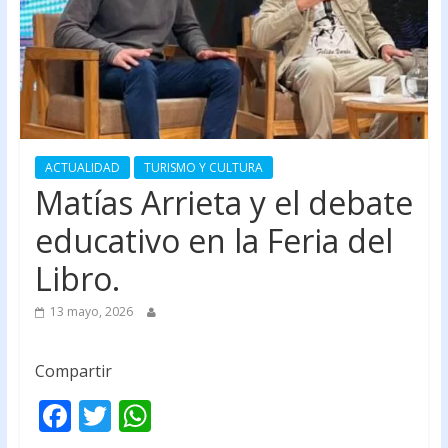
ACTUALIDAD
TURISMO Y CULTURA
Matías Arrieta y el debate
educativo en la Feria del
Libro.
13 mayo, 2026
Compartir
F
T
W
ac
w
h