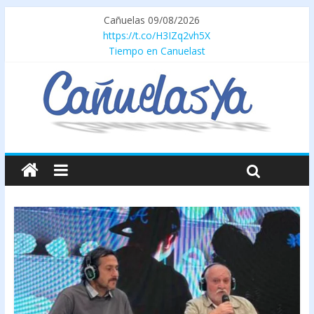
Cañuelas 09/08/2026
https://t.co/H3IZq2vh5X
Tiempo en Canuelast