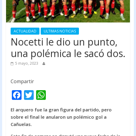
ACTUALIDAD
ULTIMAS NOTICIAS
Nocetti le dio un punto,
una polémica le sacó dos.
5 mayo, 2023
Compartir
F
T
W
ac
w
h
El arquero fue la gran figura del partido, pero
e
itt
at
sobre el final le anularon un polémico gol a
b
er
s
Cañuelas.
o
A