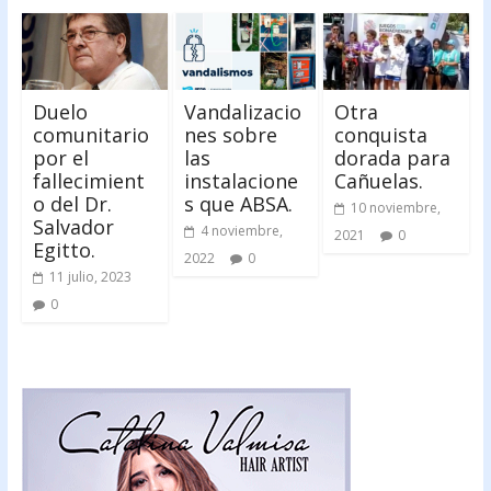
Duelo
Vandalizacio
Otra
comunitario
nes sobre
conquista
por el
las
dorada para
fallecimient
instalacione
Cañuelas.
o del Dr.
s que ABSA.
10 noviembre,
Salvador
4 noviembre,
2021
0
Egitto.
2022
0
11 julio, 2023
0