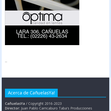
...
Acerca de CañuelasYa!
CañuelasYa
/ Copyright 2016-2023
Director:
Juan Pablo Carricaburo Taba's Producciones