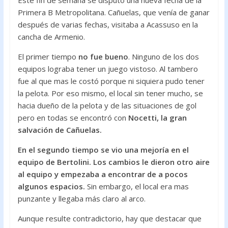
Este fin de semana se disputó una nueva fecha de la
o
p
Primera B Metropolitana. Cañuelas, que venía de ganar
k
p
después de varias fechas, visitaba a Acassuso en la
cancha de Armenio.
El primer tiempo
no fue bueno
. Ninguno de los dos
equipos lograba tener un juego vistoso. Al tambero
fue al que mas le costó porque ni siquiera pudo tener
la pelota. Por eso mismo, el local sin tener mucho, se
hacia dueño de la pelota y de las situaciones de gol
pero en todas se encontró con
Nocetti, la gran
salvación de Cañuelas.
En el segundo tiempo se vio una mejoría en el
equipo de Bertolini. Los cambios le dieron otro aire
al equipo y empezaba a encontrar de a pocos
algunos espacios.
Sin embargo, el local era mas
punzante y llegaba más claro al arco.
Aunque resulte contradictorio, hay que destacar que